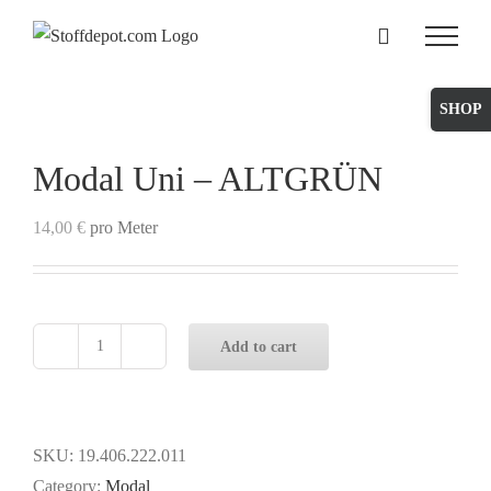
Skip
to
content
Toggle
Sliding
Bar
Modal Uni – ALTGRÜN
Area
14,00
€
pro Meter
Add to cart
Modal
Uni
-
ALTGRÜN
SKU:
19.406.222.011
quantity
Category:
Modal