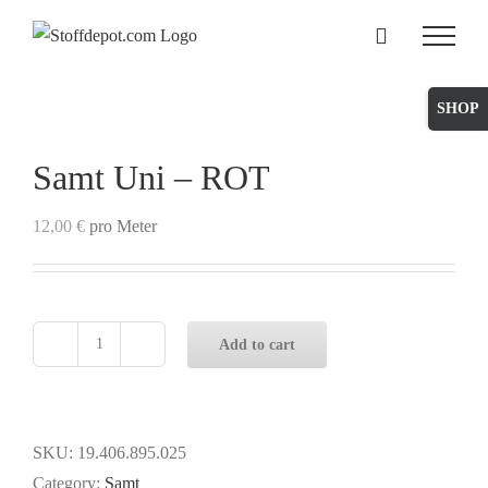
Skip
to
content
Toggle
Sliding
Bar
Samt Uni – ROT
Area
12,00
€
pro Meter
Add to cart
Samt
Uni
-
ROT
SKU:
19.406.895.025
quantity
Category:
Samt