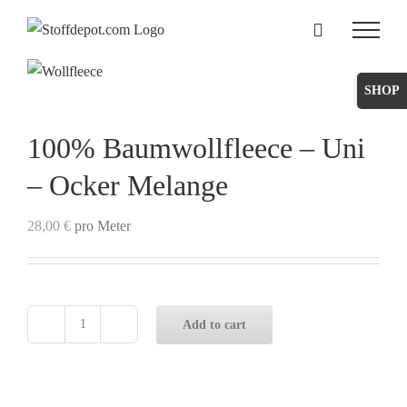
Skip
to
content
Toggle
Sliding
Bar
100% Baumwollfleece – Uni
Area
– Ocker Melange
28,00
€
pro Meter
Add to cart
100%
Baumwollfleece
-