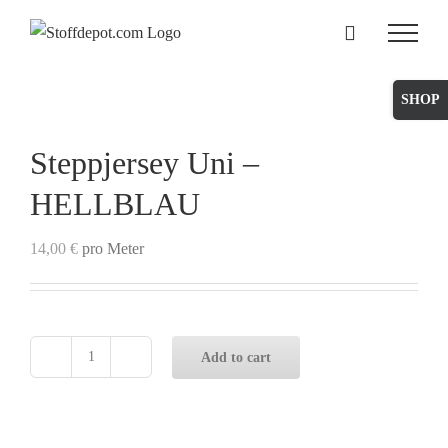
Skip
to
content
Toggle
Sliding
Bar
Steppjersey Uni –
Area
HELLBLAU
14,00
€
pro Meter
Add to cart
Steppjersey
Uni
-