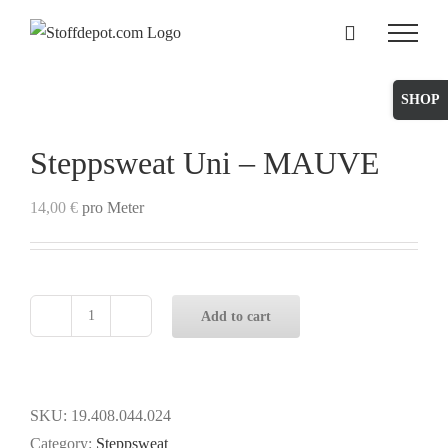
Skip
to
content
Toggle
Sliding
Bar
Steppsweat Uni – MAUVE
Area
14,00
€
pro Meter
Add to cart
Steppsweat
Uni
-
MAUVE
SKU:
19.408.044.024
quantity
Category:
Steppsweat